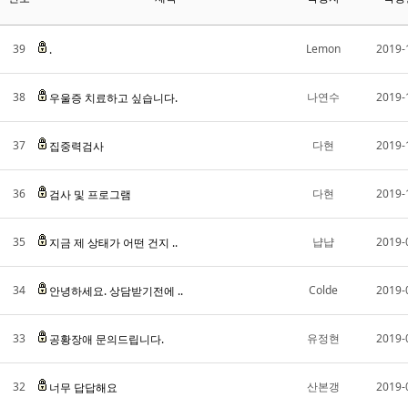
39
Lemon
2019-
.
38
나연수
2019-
우울증 치료하고 싶습니다.
37
다현
2019-
집중력검사
36
다현
2019-
검사 및 프로그램
35
냡냡
2019-
지금 제 상태가 어떤 건지 ..
34
Colde
2019-
안녕하세요. 상담받기전에 ..
33
유정현
2019-
공황장애 문의드립니다.
32
산본갱
2019-
너무 답답해요