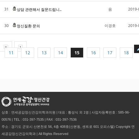
31
음
2019-
상담 관련해서 질문드립니..
30
이경호
2019-
정신질환 문의
11
12
13
14
15
16
17
18
상호 : 연세공감정신건강의학과의원 | 대표 : 황성식 외 1명 | 사업자등록번호 : 585-96-
00576 | TEL : 031-397-7535 | FAX : 031-397-7536
주소 : 경기도 군포시 산본천로 56, 4층 408호(산본동, 센트로 601 오피스텔) Copyright 연
세공감정신건강의학과 | All Rights Reserved