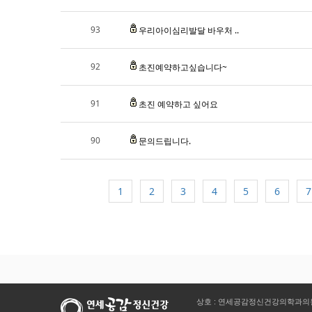
93
우리아이심리발달 바우처 ..
92
초진예약하고싶습니다~
91
초진 예약하고 싶어요
90
문의드립니다.
1
2
3
4
5
6
7
상호 : 연세공감정신건강의학과의원 | 대표 :